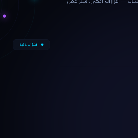
سات — قرارات أذكى، سير عمل
🧠
تنبؤات ذكية