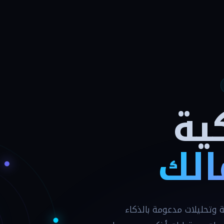
ية
الك
ني منصات ERP وأتمتة وتحليلات مدعومة بالذكاء