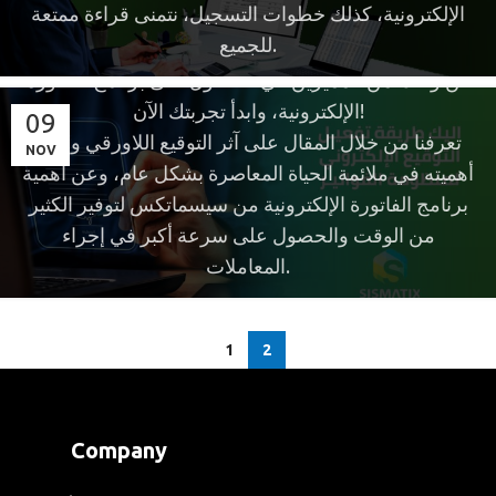
الإلكترونية، كذلك خطوات التسجيل، نتمنى قراءة ممتعة
التحقق من صحة الفواتير وأنها تابعة لنظام التكويد في
للجميع.
المنظومة الإلكترونية سواء EGS وGS1.
كن واحدًا من المميزين في الحصول على برنامج الفاتورة
الإلكترونية، وابدأ تجربتك الآن!
09
تعرفنا من خلال المقال على آثر التوقيع اللاورقي ومدى
NOV
أهميته في ملائمة الحياة المعاصرة بشكل عام، وعن أهمية
برنامج الفاتورة الإلكترونية من سيسماتكس لتوفير الكثير
من الوقت والحصول على سرعة أكبر في إجراء
المعاملات.
1
2
Company